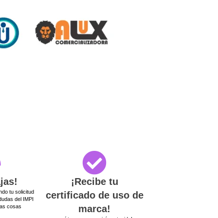
ajas!
¡Recibe tu
do tu solicitud
certificado de uso de
dudas del IMPI
ras cosas
marca!