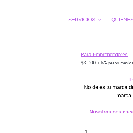
Declaración
de
de
Marca
SERVICIOS
QUIENE
Uso
ante
de
el
Marca
IMPI
ante
(México)
el
Para Emprendedores
cantidad
IMPI
$
3,000
+ IVA pesos mexic
(México)
cantidad
T
No dejes tu marca d
marca
Nosotros nos enca